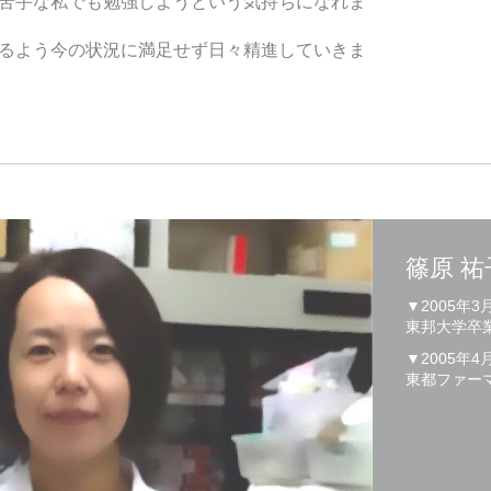
苦手な私でも勉強しようという気持ちになれま
るよう今の状況に満足せず日々精進していきま
篠原 祐
▼2005年3
東邦大学卒
▼2005年4
東都ファー