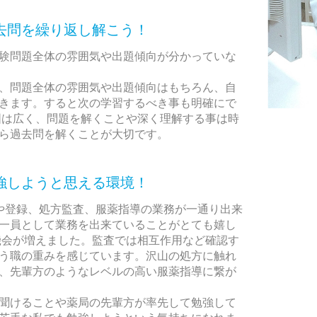
去問を繰り返し解こう！
験問題全体の雰囲気や出題傾向が分かっていな
、問題全体の雰囲気や出題傾向はもちろん、自
きます。すると次の学習するべき事も明確にで
囲は広く、問題を解くことや深く理解する事は時
ら過去問を解くことが大切です。
強しようと思える環境！
や登録、処方監査、服薬指導の業務が一通り出来
一員として業務を出来ていることがとても嬉し
機会が増えました。監査では相互作用など確認す
う職の重みを感じています。沢山の処方に触れ
、先輩方のようなレベルの高い服薬指導に繋が
聞けることや薬局の先輩方が率先して勉強して