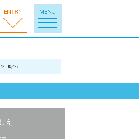
ジ（既卒）
よしえ
月
卒業