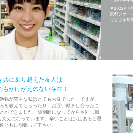
▼2022年4
東都ファー
ちぐさ薬局
を共に乗り越えた友人は
えのない存在！
勉強が苦手な私はとても大変でした。ですが、
ろを教えてもらったり、お互い励まし合ったこ
とができました。薬剤師になってからも同じ職
も支えになっています。辛いことは沢山あると思
達と共に頑張って下さい。